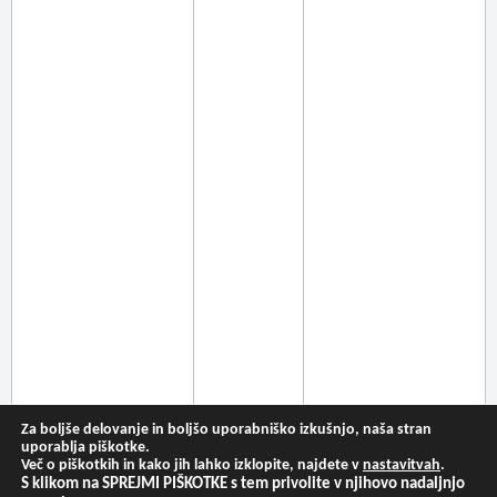
Za boljše delovanje in boljšo uporabniško izkušnjo, naša stran
uporablja piškotke.
Več o piškotkih in kako jih lahko izklopite, najdete v
nastavitvah
.
S klikom na SPREJMI PIŠKOTKE s tem privolite v njihovo nadaljnjo