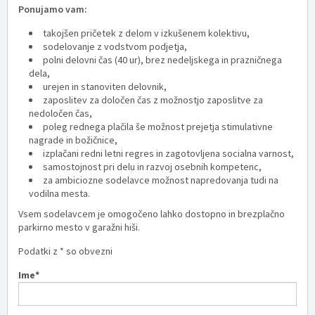
Ponujamo vam:
takojšen pričetek z delom v izkušenem kolektivu,
sodelovanje z vodstvom podjetja,
polni delovni čas (40 ur), brez nedeljskega in prazničnega
dela,
urejen in stanoviten delovnik,
zaposlitev za določen čas z možnostjo zaposlitve za
nedoločen čas,
poleg rednega plačila še možnost prejetja stimulativne
nagrade in božičnice,
izplačani redni letni regres in zagotovljena socialna varnost,
samostojnost pri delu in razvoj osebnih kompetenc,
za ambiciozne sodelavce možnost napredovanja tudi na
vodilna mesta.
Vsem sodelavcem je omogočeno lahko dostopno in brezplačno
parkirno mesto v garažni hiši.
Podatki z * so obvezni
Ime*