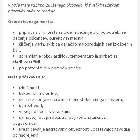
V naše vrste vabimo izkušenega picopeka, ki z velikim užitkom
pripravlja živila za prodajo
Opis delovnega mesta:
priprava živil in testa za pice in pečenje pic, po potrebi še
pečenje piščancev, burekov in mesnin,
čiščenje vitrin, skrb za označbo maloprodajnih cen izložbenih
živil,
spremljanje rokov artiklov, temperaturo in skrbeti za
sledljivost živil,
po potrebi tudi v pomoč v strežbi.
Naša pričakovanja:
izkušenost,
kakovostna storitev,
smisel za organizacijo in urejenost delovnega prostora,
ustrežljivost,
veselje do dela s strankami,
samostojnost pri delu, zanesljivost, natančnost,
odgovornost,
uresničevanje načrtovanih obveznosti upoštevajoč navodila
od nadrejenih.