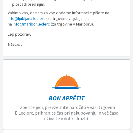
ploščadi pred njim.
Vabimo vas, da nam za vse dodatne informacije pišete na
info@ljubljana.leclerc
(za trgovine v Ljubljani) ali
na
info@maribor.leclerc
(za trgovine v Mariboru).
Lep pozdrav,
E.Leclerc
BON APPÉTIT
Izberite jedi, prevzemite naročilo v vaši trgovini
E.Leclerc, prihranite čas pri nakupovanju in več časa
uživajte v dobri družbi.