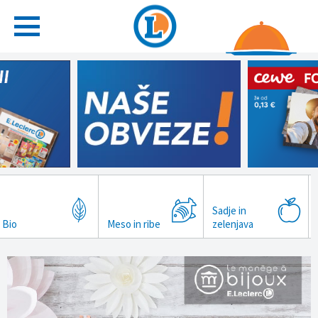
Sadje in
Bio
Meso in ribe
zelenjava