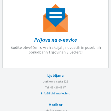
Prijava na e-novice
Bodite obveščeni o vseh akcijah, novostih in posebnih
ponudbah v trgovinah E.Leclerc!
Ljubljana
Jurčkova cesta 225
Tel. 01 420 42 67
info@ljubljana.leclerc
Maribor
Tržaška cesta 67a