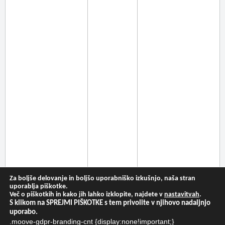
Za boljše delovanje in boljšo uporabniško izkušnjo, naša stran
uporablja piškotke.
Več o piškotkih in kako jih lahko izklopite, najdete v
nastavitvah
.
S klikom na SPREJMI PIŠKOTKE s tem privolite v njihovo nadaljnjo
uporabo.
.moove-gdpr-branding-cnt {display:none!important;}